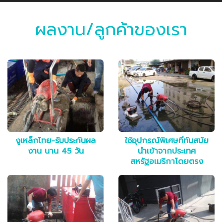
ผลงาน/ลูกค้าของเรา
งูเหล็กไทย-รับประกันผล
ใช้อุปกรณ์พิเศษที่ทันสมัย
งาน นาน 45 วัน
นำเข้าจากประเทศ
สหรัฐอเมริกาโดยตรง