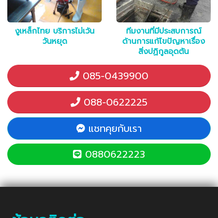
งูเหล็กไทย บริการไม่เว้น
ทีมงานที่มีประสบการณ์
วันหยุด
ด้านการแก้ไขปัญหาเรื่อง
สิ่งปฏิกูลอุดตัน
085-0439900
088-0622225
แชทคุยกับเรา
0880622223