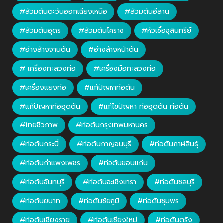
#ส้วมตันตะวันออกเฉียงเหนือ
#ส้วมตันอีสาน
#ส้วมตันอุดร
#ส้วมตันโคราช
#หัวเชื้อจุลินทรีย์
#อ่างล้างจานตัน
#อ่างล้างหน้าตัน
# เครื่องทะลวงท่อ
#เครื่องมือทะลวงท่อ
#เครื่องแยงท่อ
#แก้ปัญหาท่อตัน
#แก้ปัญหาท่ออุดตัน
#แก้ไขปัญหา ท่ออุดตัน ท่อตัน
#ไทยชีวภาพ
#ท่อตันกรุงเทพมหานคร
#ท่อตันกระบี่
#ท่อตันกาญจนบุรี
#ท่อตันกาฬสินธุ์
#ท่อตันกำแพงเพชร
#ท่อตันขอนแก่น
#ท่อตันจันทบุรี
#ท่อตันฉะเชิงเทรา
#ท่อตันชลบุรี
#ท่อตันยนาท
#ท่อตันชัยภูมิ
#ท่อตันชุมพร
#ท่อตันเชียงราย
#ท่อตันเชียงใหม่
#ท่อตันตรัง