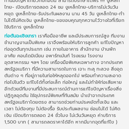
ท่านมีปัญหาเกี่ยวกับท่อตัน สามารถปรึกษาได้ฟรี !!!! งูเหล็ก
ไทย- เปิดบริการตลอด 24 ชม งูเหล็กไทย-บริการไม่เว้นวัน
หยุด งูเหล็กไทย-รับประกันผลงาน นาน 45 วัน งูเหล็กไทย-ทำ
ไม่ได้ไม่คิดเงิน งูเหล็กไทย-ขอขอบคุณทุกความไว้วางใจที่เรียก
ใช้บริการ งูเหล็กไทย
ท่อตันฉะเชิงเทรา
เราคือมืออาชีพ และมีประสบการณ์สูง ทีมงาน
ชำนาญงานเป็นพิเศษ เราจึงพร้อมให้บริการลูกค้า แก้ไขปัญหา
ท่ออุดตันทุกประเภท เช่น ภายในอาคาร สำนักงาน บ้านพัก
อาศัย คอนโดมิเนียม อพาร์ทเม้นท์ โรงแรม โรงงาน
อุตสาหกรรม ฯลฯ โดย เครื่องมือพิเศษเฉพาะทาง จากประเทศ
สหรัฐอเมริกา ที่มีความสามารถในการ เจาะ ทะลุ ทะลวง สิ่งอุด
ตันต่าง ๆ ที่อยู่ภายในท่อให้หลุดออกไป พร้อมทำความสะอาด
ท่อไปในตัว แก้ไขได้ทั้งท่อเล็ก ท่อใหญ่ และไม่ทำให้ท่อเสียหาย
อีกด้วยมีทีมงานที่มีประสบการณ์ด้านการแก้ไขปัญหาเรื่องสิ่ง
ปฏิกูลอุดตัน ใช้อุปกรณ์พิเศษที่ทันสมัย นำเข้าจากประเทศ
สหรัฐอเมริกาโดยตรง สามารถช่วยท่านประหยัดทั้งเงิน และ
เวลา ไม่ต้องทุบ ไม่ต้องรื้อ รับประกันผลงาน ซ่อมไม่ได้ ไม่คิด
เงิน เปิดบริการตลอด 24 ชั่วโมง ไม่เว้นวันหยุด ค่าบริการ
1,500 บาท ( สามารถลดราคาได้อีก หากมีมากจุดที่แก้ไข )