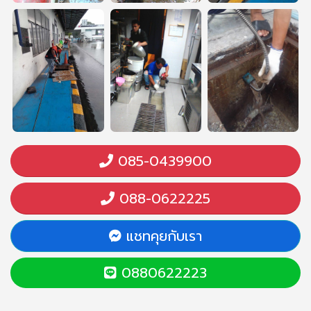
085-0439900
088-0622225
แชทคุยกับเรา
0880622223