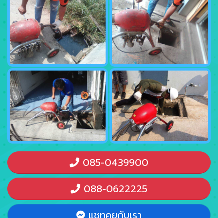
085-0439900
088-0622225
แชทคุยกับเรา