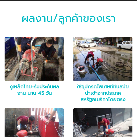
ผลงาน/ลูกค้าของเรา
งูเหล็กไทย-รับประกันผล
ใช้อุปกรณ์พิเศษที่ทันสมัย
งาน นาน 45 วัน
นำเข้าจากประเทศ
สหรัฐอเมริกาโดยตรง