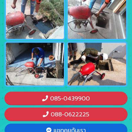
085-0439900
088-0622225
แชทคุยกับเรา