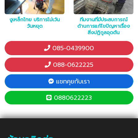
งูเหล็กไทย บริการไม่เว้น
ทีมงานที่มีประสบการณ์
วันหยุด
ด้านการแก้ไขปัญหาเรื่อง
สิ่งปฏิกูลอุดตัน
085-0439900
088-0622225
แชทคุยกับเรา
0880622223