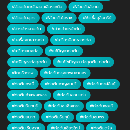
#ส้วมตันตะวันออกเฉียงเหนือ
#ส้วมตันอีสาน
#ส้วมตันอุดร
#ส้วมตันโคราช
#หัวเชื้อจุลินทรีย์
#อ่างล้างจานตัน
#อ่างล้างหน้าตัน
# เครื่องทะลวงท่อ
#เครื่องมือทะลวงท่อ
#เครื่องแยงท่อ
#แก้ปัญหาท่อตัน
#แก้ปัญหาท่ออุดตัน
#แก้ไขปัญหา ท่ออุดตัน ท่อตัน
#ไทยชีวภาพ
#ท่อตันกรุงเทพมหานคร
#ท่อตันกระบี่
#ท่อตันกาญจนบุรี
#ท่อตันกาฬสินธุ์
#ท่อตันกำแพงเพชร
#ท่อตันขอนแก่น
#ท่อตันจันทบุรี
#ท่อตันฉะเชิงเทรา
#ท่อตันชลบุรี
#ท่อตันยนาท
#ท่อตันชัยภูมิ
#ท่อตันชุมพร
#ท่อตันเชียงราย
#ท่อตันเชียงใหม่
#ท่อตันตรัง