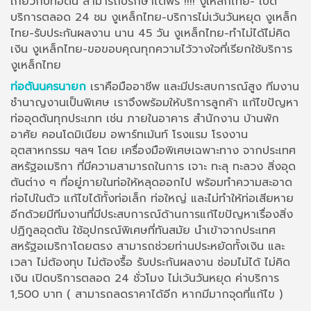
เกี่ยวกับท่อตัน สามารถปรึกษาได้ฟรี !!!! งูเหล็กไทย- เปิด
บริการตลอด 24 ชม งูเหล็กไทย-บริการไม่เว้นวันหยุด งูเหล็ก
ไทย-รับประกันผลงาน นาน 45 วัน งูเหล็กไทย-ทำไม่ได้ไม่คิด
เงิน งูเหล็กไทย-ขอขอบคุณทุกความไว้วางใจที่เรียกใช้บริการ
งูเหล็กไทย
ท่อตันนครนายก
เราคือมืออาชีพ และมีประสบการณ์สูง ทีมงาน
ชำนาญงานเป็นพิเศษ เราจึงพร้อมให้บริการลูกค้า แก้ไขปัญหา
ท่ออุดตันทุกประเภท เช่น ภายในอาคาร สำนักงาน บ้านพัก
อาศัย คอนโดมิเนียม อพาร์ทเม้นท์ โรงแรม โรงงาน
อุตสาหกรรม ฯลฯ โดย เครื่องมือพิเศษเฉพาะทาง จากประเทศ
สหรัฐอเมริกา ที่มีความสามารถในการ เจาะ ทะลุ ทะลวง สิ่งอุด
ตันต่าง ๆ ที่อยู่ภายในท่อให้หลุดออกไป พร้อมทำความสะอาด
ท่อไปในตัว แก้ไขได้ทั้งท่อเล็ก ท่อใหญ่ และไม่ทำให้ท่อเสียหาย
อีกด้วยมีทีมงานที่มีประสบการณ์ด้านการแก้ไขปัญหาเรื่องสิ่ง
ปฏิกูลอุดตัน ใช้อุปกรณ์พิเศษที่ทันสมัย นำเข้าจากประเทศ
สหรัฐอเมริกาโดยตรง สามารถช่วยท่านประหยัดทั้งเงิน และ
เวลา ไม่ต้องทุบ ไม่ต้องรื้อ รับประกันผลงาน ซ่อมไม่ได้ ไม่คิด
เงิน เปิดบริการตลอด 24 ชั่วโมง ไม่เว้นวันหยุด ค่าบริการ
1,500 บาท ( สามารถลดราคาได้อีก หากมีมากจุดที่แก้ไข )