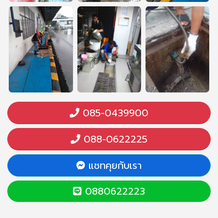
085-0439900
088-0622225
แชทคุยกับเรา
0880622223