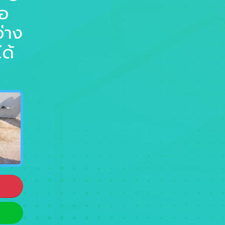
่อ
อ่าง
ด้