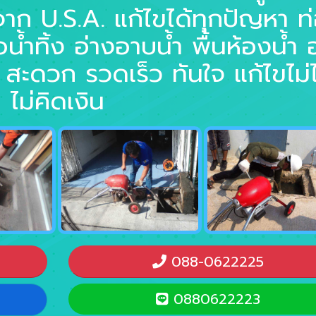
จาก U.S.A. แก้ไขได้ทุกปัญหา ท
้ำทิ้ง อ่างอาบน้ำ พื้นห้องน้ำ 
สะดวก รวดเร็ว ทันใจ แก้ไขไม่ไ
ไม่คิดเงิน
088-0622225
0880622223