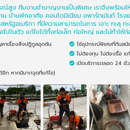
สูง ทีมงานชำนาญงานเป็นพิเศษ เราจึงพร้อมให้บ
าน บ้านพักอาศัย คอนโดมิเนียม อพาร์ทเม้นท์ โ
หรัฐอเมริกา ที่มีความสามารถในการ เจาะ ทะลุ ทะลว
ในตัว แก้ไขได้ทั้งท่อเล็ก ท่อใหญ่ และไม่ทำให้ท
าเรื่องสิ่งปฏิกูลอุดตัน
ใช้อุปกรณ์พิเศษที่ทันส
ไม่ต้องทุบ ไม่ต้องรื้อ แก้
เปิดบริการตลอด 24 ชั่วโ
ีก หากมีมากจุดที่แก้ไข)