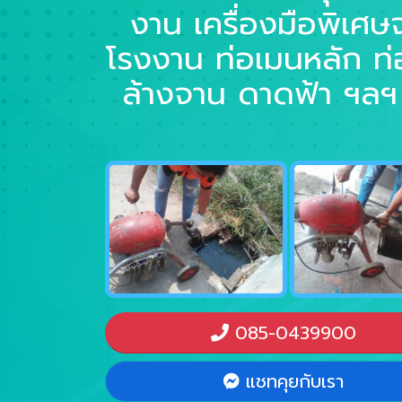
งาน เครื่องมือพิเศษ
โรงงาน ท่อเมนหลัก ท่อน
ล้างจาน ดาดฟ้า ฯลฯ 
085-0439900
แชทคุยกับเรา