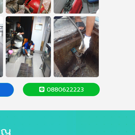
0880622223
นาญ