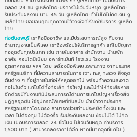
กับท่อตัน สามารถปรึกษาได้ฟรี !!!! งูเหล็กไทย- เปิดบริการ
ตลอด 24 ชม งูเหล็กไทย-บริการไม่เว้นวันหยุด งูเหล็กไทย-
รับประกันผลงาน นาน 45 วัน งูเหล็กไทย-ทำไม่ได้ไม่คิดเงิน งู
เหล็กไทย-ขอขอบคุณทุกความไว้วางใจที่เรียกใช้บริการ งูเหล็ก
ไทย
ท่อตันลพบุรี
เราคือมืออาชีพ และมีประสบการณ์สูง ทีมงาน
ชำนาญงานเป็นพิเศษ เราจึงพร้อมให้บริการลูกค้า แก้ไขปัญหา
ท่ออุดตันทุกประเภท เช่น ภายในอาคาร สำนักงาน บ้านพัก
อาศัย คอนโดมิเนียม อพาร์ทเม้นท์ โรงแรม โรงงาน
อุตสาหกรรม ฯลฯ โดย เครื่องมือพิเศษเฉพาะทาง จากประเทศ
สหรัฐอเมริกา ที่มีความสามารถในการ เจาะ ทะลุ ทะลวง สิ่งอุด
ตันต่าง ๆ ที่อยู่ภายในท่อให้หลุดออกไป พร้อมทำความสะอาด
ท่อไปในตัว แก้ไขได้ทั้งท่อเล็ก ท่อใหญ่ และไม่ทำให้ท่อเสียหาย
อีกด้วยมีทีมงานที่มีประสบการณ์ด้านการแก้ไขปัญหาเรื่องสิ่ง
ปฏิกูลอุดตัน ใช้อุปกรณ์พิเศษที่ทันสมัย นำเข้าจากประเทศ
สหรัฐอเมริกาโดยตรง สามารถช่วยท่านประหยัดทั้งเงิน และ
เวลา ไม่ต้องทุบ ไม่ต้องรื้อ รับประกันผลงาน ซ่อมไม่ได้ ไม่คิด
เงิน เปิดบริการตลอด 24 ชั่วโมง ไม่เว้นวันหยุด ค่าบริการ
1,500 บาท ( สามารถลดราคาได้อีก หากมีมากจุดที่แก้ไข )