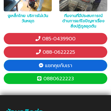
งูเหล็กไทย บริการไม่เว้น
ทีมงานที่มีประสบการณ์
วันหยุด
ด้านการแก้ไขปัญหาเรื่อง
สิ่งปฏิกูลอุดตัน
085-0439900
088-0622225
แชทคุยกับเรา
0880622223