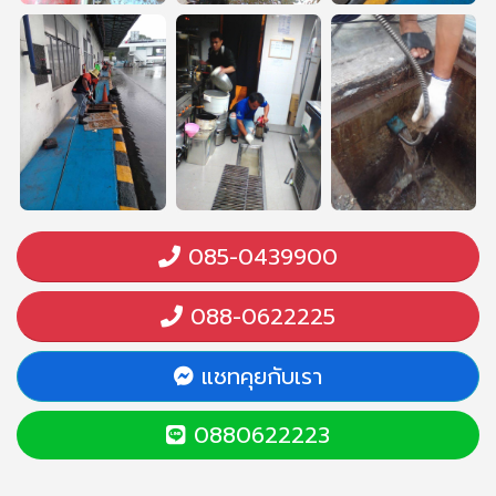
085-0439900
088-0622225
แชทคุยกับเรา
0880622223