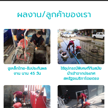
ผลงาน/ลูกค้าของเรา
งูเหล็กไทย-รับประกันผล
ใช้อุปกรณ์พิเศษที่ทันสมัย
งาน นาน 45 วัน
นำเข้าจากประเทศ
สหรัฐอเมริกาโดยตรง