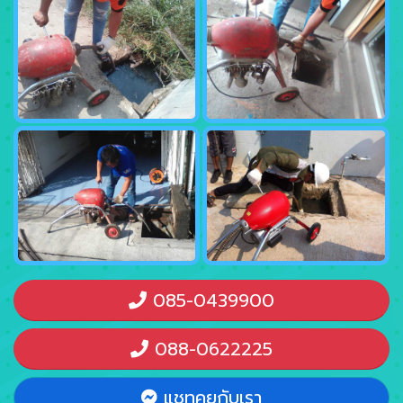
085-0439900
088-0622225
แชทคุยกับเรา