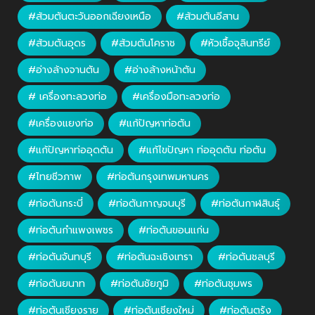
#ส้วมตันตะวันออกเฉียงเหนือ
#ส้วมตันอีสาน
#ส้วมตันอุดร
#ส้วมตันโคราช
#หัวเชื้อจุลินทรีย์
#อ่างล้างจานตัน
#อ่างล้างหน้าตัน
# เครื่องทะลวงท่อ
#เครื่องมือทะลวงท่อ
#เครื่องแยงท่อ
#แก้ปัญหาท่อตัน
#แก้ปัญหาท่ออุดตัน
#แก้ไขปัญหา ท่ออุดตัน ท่อตัน
#ไทยชีวภาพ
#ท่อตันกรุงเทพมหานคร
#ท่อตันกระบี่
#ท่อตันกาญจนบุรี
#ท่อตันกาฬสินธุ์
#ท่อตันกำแพงเพชร
#ท่อตันขอนแก่น
#ท่อตันจันทบุรี
#ท่อตันฉะเชิงเทรา
#ท่อตันชลบุรี
#ท่อตันยนาท
#ท่อตันชัยภูมิ
#ท่อตันชุมพร
#ท่อตันเชียงราย
#ท่อตันเชียงใหม่
#ท่อตันตรัง