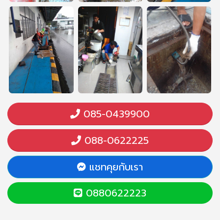
085-0439900
088-0622225
แชทคุยกับเรา
0880622223