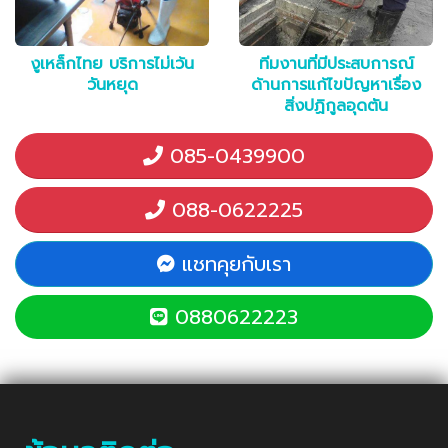
งูเหล็กไทย บริการไม่เว้น
ทีมงานที่มีประสบการณ์
วันหยุด
ด้านการแก้ไขปัญหาเรื่อง
สิ่งปฏิกูลอุดตัน
085-0439900
088-0622225
แชทคุยกับเรา
0880622223