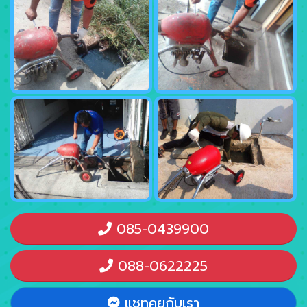
085-0439900
088-0622225
แชทคุยกับเรา