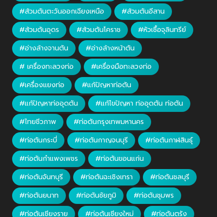
#ส้วมตันตะวันออกเฉียงเหนือ
#ส้วมตันอีสาน
#ส้วมตันอุดร
#ส้วมตันโคราช
#หัวเชื้อจุลินทรีย์
#อ่างล้างจานตัน
#อ่างล้างหน้าตัน
# เครื่องทะลวงท่อ
#เครื่องมือทะลวงท่อ
#เครื่องแยงท่อ
#แก้ปัญหาท่อตัน
#แก้ปัญหาท่ออุดตัน
#แก้ไขปัญหา ท่ออุดตัน ท่อตัน
#ไทยชีวภาพ
#ท่อตันกรุงเทพมหานคร
#ท่อตันกระบี่
#ท่อตันกาญจนบุรี
#ท่อตันกาฬสินธุ์
#ท่อตันกำแพงเพชร
#ท่อตันขอนแก่น
#ท่อตันจันทบุรี
#ท่อตันฉะเชิงเทรา
#ท่อตันชลบุรี
#ท่อตันยนาท
#ท่อตันชัยภูมิ
#ท่อตันชุมพร
#ท่อตันเชียงราย
#ท่อตันเชียงใหม่
#ท่อตันตรัง