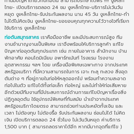
ท่านมีปัญหาเกี่ยวกับท่อตัน สามารถปรึกษาได้ฟรี !!!! งูเหล็ก
ไทย- เปิดบริการตลอด 24 ชม งูเหล็กไทย-บริการไม่เว้นวัน
หยุด งูเหล็กไทย-รับประกันผลงาน นาน 45 วัน งูเหล็กไทย-ทำ
ไม่ได้ไม่คิดเงิน งูเหล็กไทย-ขอขอบคุณทุกความไว้วางใจที่เรียก
ใช้บริการ งูเหล็กไทย
ท่อตันสมุทรสาคร
เราคือมืออาชีพ และมีประสบการณ์สูง ทีม
งานชำนาญงานเป็นพิเศษ เราจึงพร้อมให้บริการลูกค้า แก้ไข
ปัญหาท่ออุดตันทุกประเภท เช่น ภายในอาคาร สำนักงาน บ้าน
พักอาศัย คอนโดมิเนียม อพาร์ทเม้นท์ โรงแรม โรงงาน
อุตสาหกรรม ฯลฯ โดย เครื่องมือพิเศษเฉพาะทาง จากประเทศ
สหรัฐอเมริกา ที่มีความสามารถในการ เจาะ ทะลุ ทะลวง สิ่งอุด
ตันต่าง ๆ ที่อยู่ภายในท่อให้หลุดออกไป พร้อมทำความสะอาด
ท่อไปในตัว แก้ไขได้ทั้งท่อเล็ก ท่อใหญ่ และไม่ทำให้ท่อเสียหาย
อีกด้วยมีทีมงานที่มีประสบการณ์ด้านการแก้ไขปัญหาเรื่องสิ่ง
ปฏิกูลอุดตัน ใช้อุปกรณ์พิเศษที่ทันสมัย นำเข้าจากประเทศ
สหรัฐอเมริกาโดยตรง สามารถช่วยท่านประหยัดทั้งเงิน และ
เวลา ไม่ต้องทุบ ไม่ต้องรื้อ รับประกันผลงาน ซ่อมไม่ได้ ไม่คิด
เงิน เปิดบริการตลอด 24 ชั่วโมง ไม่เว้นวันหยุด ค่าบริการ
1,500 บาท ( สามารถลดราคาได้อีก หากมีมากจุดที่แก้ไข )