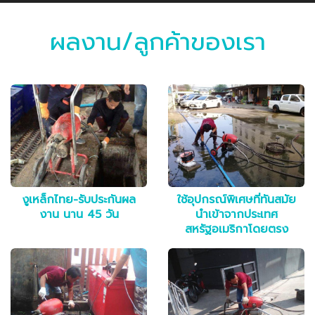
ผลงาน/ลูกค้าของเรา
งูเหล็กไทย-รับประกันผล
ใช้อุปกรณ์พิเศษที่ทันสมัย
งาน นาน 45 วัน
นำเข้าจากประเทศ
สหรัฐอเมริกาโดยตรง