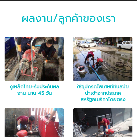
ผลงาน/ลูกค้าของเรา
งูเหล็กไทย-รับประกันผล
ใช้อุปกรณ์พิเศษที่ทันสมัย
งาน นาน 45 วัน
นำเข้าจากประเทศ
สหรัฐอเมริกาโดยตรง