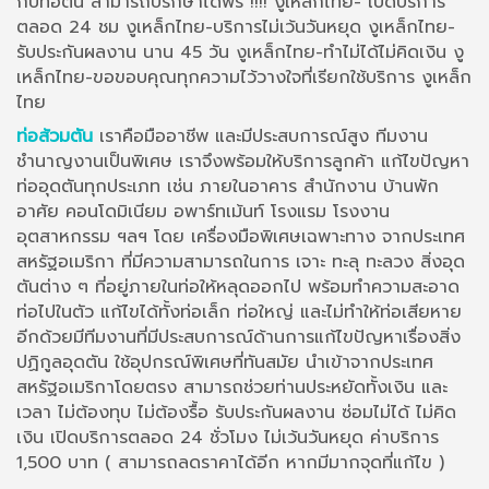
กับท่อตัน สามารถปรึกษาได้ฟรี !!!! งูเหล็กไทย- เปิดบริการ
ตลอด 24 ชม งูเหล็กไทย-บริการไม่เว้นวันหยุด งูเหล็กไทย-
รับประกันผลงาน นาน 45 วัน งูเหล็กไทย-ทำไม่ได้ไม่คิดเงิน งู
เหล็กไทย-ขอขอบคุณทุกความไว้วางใจที่เรียกใช้บริการ งูเหล็ก
ไทย
ท่อส้วมตัน
เราคือมืออาชีพ และมีประสบการณ์สูง ทีมงาน
ชำนาญงานเป็นพิเศษ เราจึงพร้อมให้บริการลูกค้า แก้ไขปัญหา
ท่ออุดตันทุกประเภท เช่น ภายในอาคาร สำนักงาน บ้านพัก
อาศัย คอนโดมิเนียม อพาร์ทเม้นท์ โรงแรม โรงงาน
อุตสาหกรรม ฯลฯ โดย เครื่องมือพิเศษเฉพาะทาง จากประเทศ
สหรัฐอเมริกา ที่มีความสามารถในการ เจาะ ทะลุ ทะลวง สิ่งอุด
ตันต่าง ๆ ที่อยู่ภายในท่อให้หลุดออกไป พร้อมทำความสะอาด
ท่อไปในตัว แก้ไขได้ทั้งท่อเล็ก ท่อใหญ่ และไม่ทำให้ท่อเสียหาย
อีกด้วยมีทีมงานที่มีประสบการณ์ด้านการแก้ไขปัญหาเรื่องสิ่ง
ปฏิกูลอุดตัน ใช้อุปกรณ์พิเศษที่ทันสมัย นำเข้าจากประเทศ
สหรัฐอเมริกาโดยตรง สามารถช่วยท่านประหยัดทั้งเงิน และ
เวลา ไม่ต้องทุบ ไม่ต้องรื้อ รับประกันผลงาน ซ่อมไม่ได้ ไม่คิด
เงิน เปิดบริการตลอด 24 ชั่วโมง ไม่เว้นวันหยุด ค่าบริการ
1,500 บาท ( สามารถลดราคาได้อีก หากมีมากจุดที่แก้ไข )