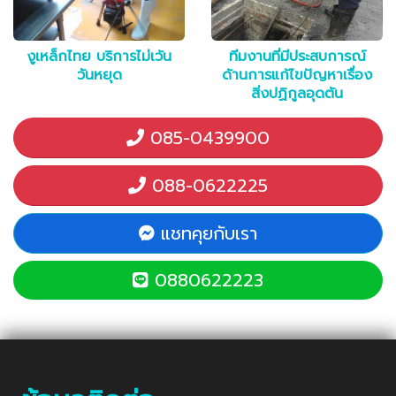
งูเหล็กไทย บริการไม่เว้น
ทีมงานที่มีประสบการณ์
วันหยุด
ด้านการแก้ไขปัญหาเรื่อง
สิ่งปฏิกูลอุดตัน
085-0439900
088-0622225
แชทคุยกับเรา
0880622223