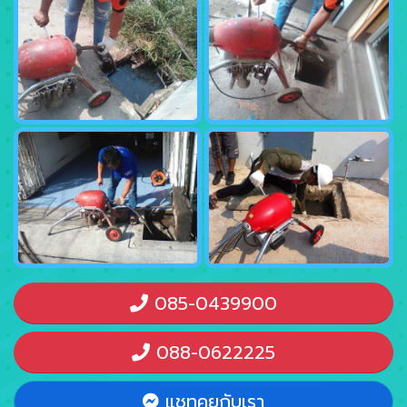
085-0439900
088-0622225
แชทคุยกับเรา