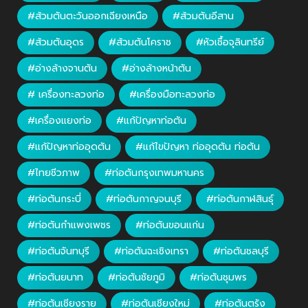
#ส้วมตันตะวันออกเฉียงเหนือ
#ส้วมตันอีสาน
#ส้วมตันอุดร
#ส้วมตันโคราช
#หัวเชื้อจุลินทรีย์
#อ่างล้างจานตัน
#อ่างล้างหน้าตัน
# เครื่องทะลวงท่อ
#เครื่องมือทะลวงท่อ
#เครื่องแยงท่อ
#แก้ปัญหาท่อตัน
#แก้ปัญหาท่ออุดตัน
#แก้ไขปัญหา ท่ออุดตัน ท่อตัน
#ไทยชีวภาพ
#ท่อตันกรุงเทพมหานคร
#ท่อตันกระบี่
#ท่อตันกาญจนบุรี
#ท่อตันกาฬสินธุ์
#ท่อตันกำแพงเพชร
#ท่อตันขอนแก่น
#ท่อตันจันทบุรี
#ท่อตันฉะเชิงเทรา
#ท่อตันชลบุรี
#ท่อตันยนาท
#ท่อตันชัยภูมิ
#ท่อตันชุมพร
#ท่อตันเชียงราย
#ท่อตันเชียงใหม่
#ท่อตันตรัง