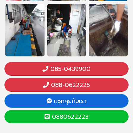
085-0439900
088-0622225
แชทคุยกับเรา
0880622223